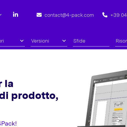
contact@4-pack.com
+39 0
ri
Versioni
Sfide
Riso
 la
di prodotto,
4Pack!