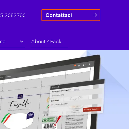
45 2082760
Contattaci
rse
About 4Pack