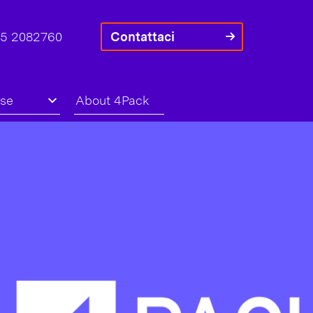
45 2082760
Contattaci
rse
About 4Pack