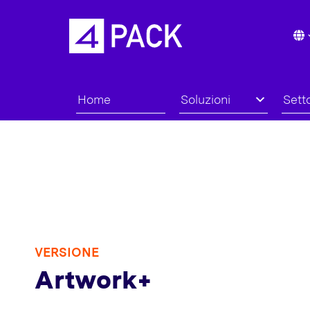
Home
Soluzioni
Setto
VERSIONE
Artwork+