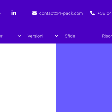
contact@4-pack.com
+39 0
ri
Versioni
Sfide
Riso