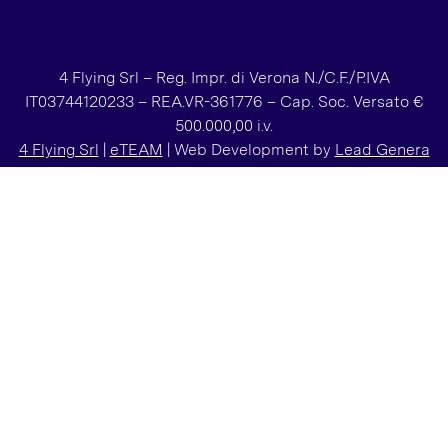
4 Flying Srl – Reg. Impr. di Verona N./C.F./P.IVA
IT03744120233 – REA.VR-361776 – Cap. Soc. Versato €
500.000,00 i.v.
4 Flying Srl
|
eTEAM
| Web Development by
Lead Genera