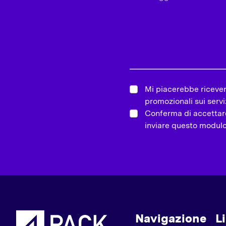
Mi piacerebbe ricever
promozionali sui serviz
Conferma di accettare 
inviare questo modul
Cosa si intende per “dati degli 
Navigazione
L