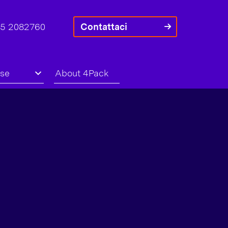
45 2082760
Contattaci
rse
About 4Pack