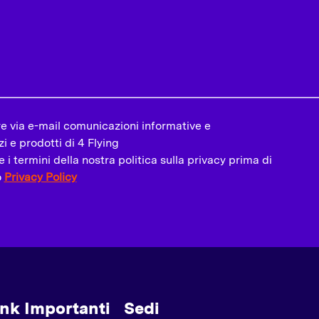
e via e-mail comunicazioni informative e
i e prodotti di 4 Flying
i termini della nostra politica sulla privacy prima di
o
Privacy Policy
artwork”?
ink Importanti
Sedi