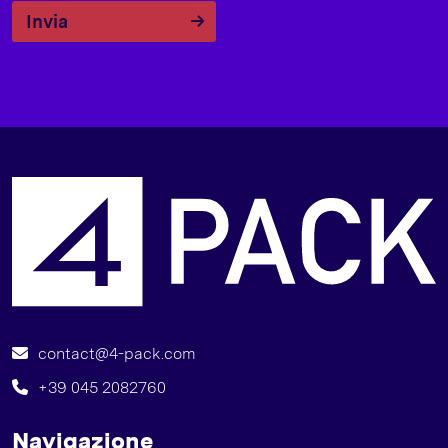
Invia
O
contact@4-pack.com
+39 045 2082760
Navigazione